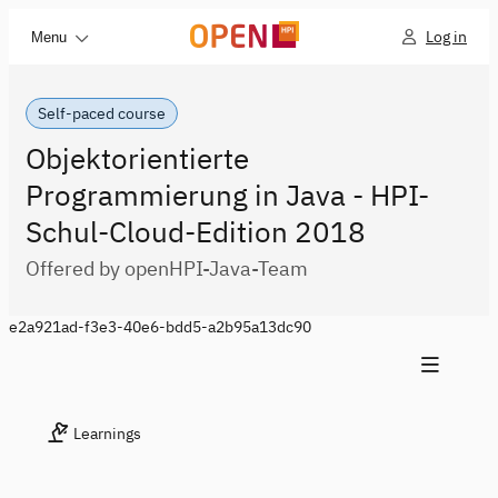
Log in
Menu
Self-paced course
Objektorientierte
Programmierung in Java - HPI-
Schul-Cloud-Edition 2018
Offered by openHPI-Java-Team
e2a921ad-f3e3-40e6-bdd5-a2b95a13dc90
Learnings