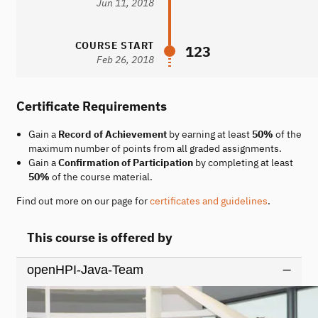
Jun 11, 2018
COURSE START
123
Feb 26, 2018
Certificate Requirements
Gain a
Record of Achievement
by earning at least
50%
of the
maximum number of points from all graded assignments.
Gain a
Confirmation of Participation
by completing at least
50%
of the course material.
Find out more on our page for
certificates and guidelines
.
This course is offered by
openHPI-Java-Team