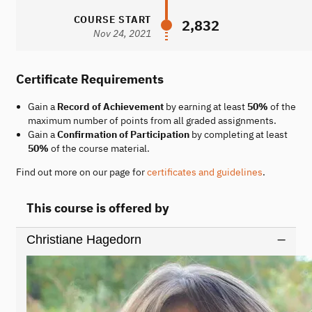
COURSE START
2,832
Nov 24, 2021
Certificate Requirements
Gain a
Record of Achievement
by earning at least
50%
of the
maximum number of points from all graded assignments.
Gain a
Confirmation of Participation
by completing at least
50%
of the course material.
Find out more on our page for
certificates and guidelines
.
This course is offered by
Christiane Hagedorn