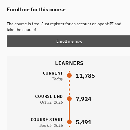
Enroll me for this course
The course is free. Just register for an account on openHPI and
take the course!
Enroll me now
LEARNERS
CURRENT
11,785
Today
COURSE END
7,924
Oct 31, 2016
COURSE START
5,491
Sep 05, 2016