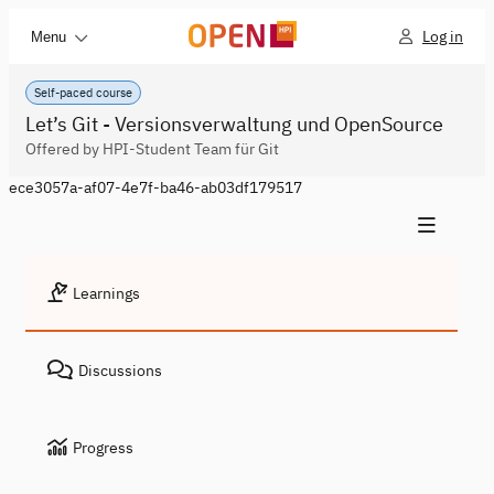
Log in
Menu
Self-paced course
Let’s Git - Versionsverwaltung und OpenSource
Offered by HPI-Student Team für Git
ece3057a-af07-4e7f-ba46-ab03df179517
Learnings
Discussions
Progress