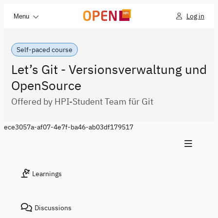
Log in
Menu
Self-paced course
Let’s Git - Versionsverwaltung und
OpenSource
Offered by HPI-Student Team für Git
ece3057a-af07-4e7f-ba46-ab03df179517
Learnings
Discussions