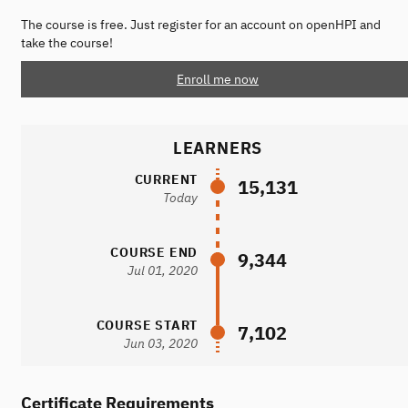
The course is free. Just register for an account on openHPI and
take the course!
Enroll me now
LEARNERS
CURRENT
15,131
Today
COURSE END
9,344
Jul 01, 2020
COURSE START
7,102
Jun 03, 2020
Certificate Requirements