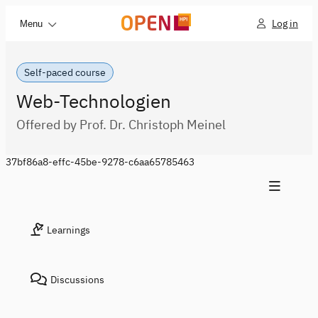
Log in
Menu
Self-paced course
Web-Technologien
Offered by Prof. Dr. Christoph Meinel
37bf86a8-effc-45be-9278-c6aa65785463
Learnings
Discussions