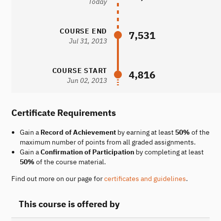
Today
COURSE END
7,531
Jul 31, 2013
COURSE START
4,816
Jun 02, 2013
Certificate Requirements
Gain a
Record of Achievement
by earning at least
50%
of the
maximum number of points from all graded assignments.
Gain a
Confirmation of Participation
by completing at least
50%
of the course material.
Find out more on our page for
certificates and guidelines
.
This course is offered by