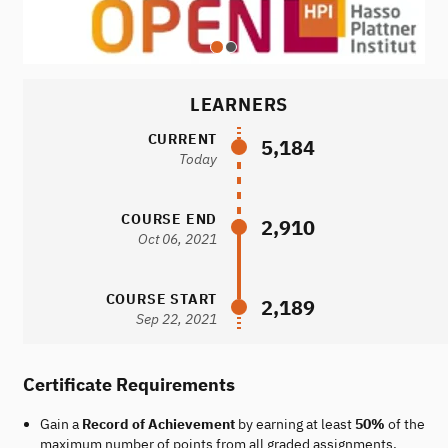
LEARNERS
CURRENT
5,184
Today
COURSE END
2,910
Oct 06, 2021
COURSE START
2,189
Sep 22, 2021
Certificate Requirements
Gain a
Record of Achievement
by earning at least
50%
of the
maximum number of points from all graded assignments.