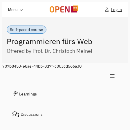
Log in
Menu
Self-paced course
Programmieren fürs Web
Offered by Prof. Dr. Christoph Meinel
707b8453-e8ae-44bb-8d7f-c003cd566a30
Learnings
Discussions