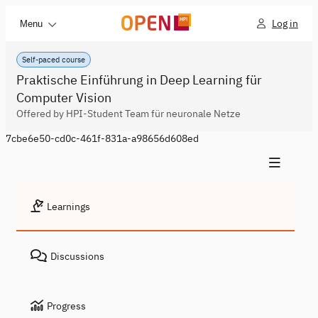
Log in
Menu
Self-paced course
Praktische Einführung in Deep Learning für
Computer Vision
Offered by HPI-Student Team für neuronale Netze
7cbe6e50-cd0c-461f-831a-a98656d608ed
Learnings
Discussions
Progress