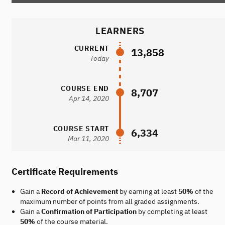
LEARNERS
CURRENT
13,858
Today
COURSE END
8,707
Apr 14, 2020
COURSE START
6,334
Mar 11, 2020
Certificate Requirements
Gain a
Record of Achievement
by earning at least
50%
of the
maximum number of points from all graded assignments.
Gain a
Confirmation of Participation
by completing at least
50%
of the course material.