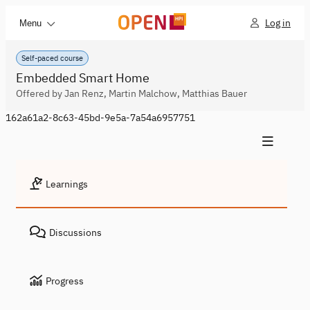
Log in
Menu
Self-paced course
Embedded Smart Home
Offered by Jan Renz, Martin Malchow, Matthias Bauer
162a61a2-8c63-45bd-9e5a-7a54a6957751
Learnings
Discussions
Progress