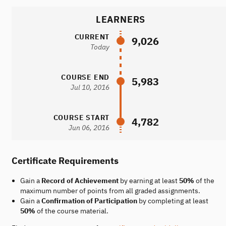
LEARNERS
CURRENT
9,026
Today
COURSE END
5,983
Jul 10, 2016
COURSE START
4,782
Jun 06, 2016
Certificate Requirements
Gain a
Record of Achievement
by earning at least
50%
of the
maximum number of points from all graded assignments.
Gain a
Confirmation of Participation
by completing at least
50%
of the course material.