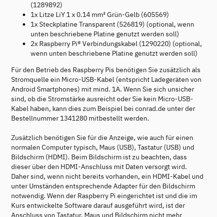
(1289892)
1x Litze LiY 1 x 0.14 mm² Grün-Gelb (605569)
1x Steckplatine Transparent (526819) (optional, wenn
unten beschriebene Platine genutzt werden soll)
2x Raspberry Pi® Verbindungskabel (1290220) (optional,
wenn unten beschriebene Platine genutzt werden soll)
Für den Betrieb des Raspberry Pis benötigen Sie zusätzlich als
Stromquelle ein Micro-USB-Kabel (entspricht Ladegeräten von
Android Smartphones) mit mind. 1A. Wenn Sie sich unsicher
sind, ob die Stromstärke ausreicht oder Sie kein Micro-USB-
Kabel haben, kann dies zum Beispiel bei conrad.de unter der
Bestellnummer 1341280 mitbestellt werden.
Zusätzlich benötigen Sie für die Anzeige, wie auch für einen
normalen Computer typisch, Maus (USB), Tastatur (USB) und
Bildschirm (HDMI). Beim Bildschirm ist zu beachten, dass
dieser über den HDMI-Anschluss mit Daten versorgt wird.
Daher sind, wenn nicht bereits vorhanden, ein HDMI-Kabel und
unter Umständen entsprechende Adapter für den Bildschirm
notwendig. Wenn der Raspberry Pi eingerichtet ist und die im
Kurs entwickelte Software darauf ausgeführt wird, ist der
Anschluss von Tastatur, Maus und Bildschirm nicht mehr