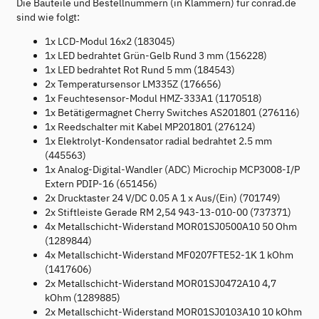
Die Bauteile und Bestellnummern (in Klammern) für conrad.de
sind wie folgt:
1x LCD-Modul 16x2 (183045)
1x LED bedrahtet Grün-Gelb Rund 3 mm (156228)
1x LED bedrahtet Rot Rund 5 mm (184543)
2x Temperatursensor LM335Z (176656)
1x Feuchtesensor-Modul HMZ-333A1 (1170518)
1x Betätigermagnet Cherry Switches AS201801 (276116)
1x Reedschalter mit Kabel MP201801 (276124)
1x Elektrolyt-Kondensator radial bedrahtet 2.5 mm
(445563)
1x Analog-Digital-Wandler (ADC) Microchip MCP3008-I/P
Extern PDIP-16 (651456)
2x Drucktaster 24 V/DC 0.05 A 1 x Aus/(Ein) (701749)
2x Stiftleiste Gerade RM 2,54 943-13-010-00 (737371)
4x Metallschicht-Widerstand MOR01SJ0500A10 50 Ohm
(1289844)
4x Metallschicht-Widerstand MF0207FTE52-1K 1 kOhm
(1417606)
2x Metallschicht-Widerstand MOR01SJ0472A10 4,7
kOhm (1289885)
2x Metallschicht-Widerstand MOR01SJ0103A10 10 kOhm