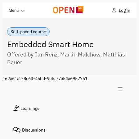
Log in
Menu
Self-paced course
Embedded Smart Home
Offered by Jan Renz, Martin Malchow, Matthias
Bauer
162a61a2-8c63-45bd-9e5a-7a54a6957751
Learnings
Discussions