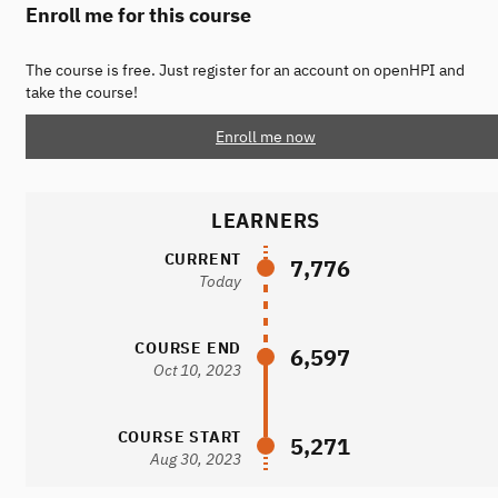
Enroll me for this course
The course is free. Just register for an account on openHPI and
take the course!
Enroll me now
LEARNERS
CURRENT
7,776
Today
COURSE END
6,597
Oct 10, 2023
COURSE START
5,271
Aug 30, 2023