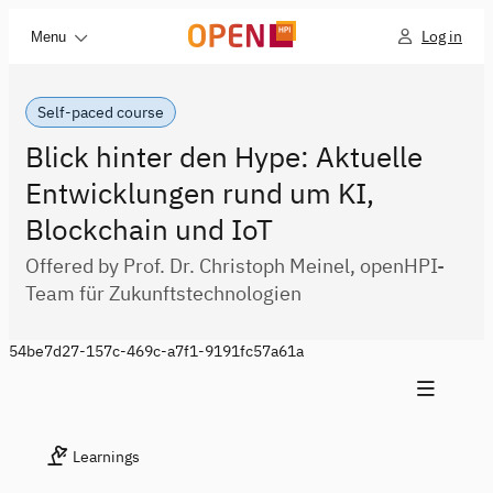
Log in
Menu
Self-paced course
Blick hinter den Hype: Aktuelle
Entwicklungen rund um KI,
Blockchain und IoT
Offered by Prof. Dr. Christoph Meinel, openHPI-
Team für Zukunftstechnologien
54be7d27-157c-469c-a7f1-9191fc57a61a
Learnings