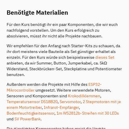
Benötigte Materialien
Für den Kurs benötigt ihr ein paar Komponenten, die wir euch
nachfolgend vorstellen. Um den Kurs erfolgreich zu
absolvieren, müsst ihr nicht alle Projekte nachbauen.
Wir empfehlen für den Anfang nach Starter-Kits zu schauen, da
ihr dort meistens viele Bauteile als Set günstiger erhaltet als
einzeln. Für den Kurs würde sich beispielsweise
dieses Set
anbieten, da wir Summer, Button, Jumperkabel, ca. 5kΩ
Widerstand, Steckbrücken-Set, Steckplatine und Potentiometer
benutzen.
Außerdem werden die Projekte mit Hilfe des
ESP32-
Mikrocontroller
umgesetzt. Weitere verwendete Motoren,
Sensoren und Komponenten sind
Krokodilklemmen
,
Temperatursensor DS18B20
,
Servomotor
,
2 Stepmotoren mit je
einem Motortreiber
,
Infrarot-Empfänger
,
Bodenfeuchtigkeitssensor
,
1m WS2812b-Streifen mit 30 LEDs
und
5V PowerBank
.
Die günstigsten Komponenten haben meist die längste