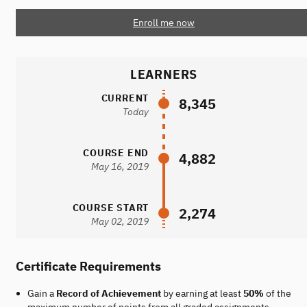
Enroll me now
LEARNERS
CURRENT
8,345
Today
COURSE END
4,882
May 16, 2019
COURSE START
2,274
May 02, 2019
Certificate Requirements
Gain a
Record of Achievement
by earning at least
50%
of the
maximum number of points from all graded assignments.