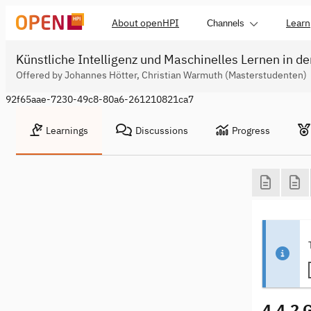
About openHPI
Learn
Channels
Künstliche Intelligenz und Maschinelles Lernen in de
Offered by Johannes Hötter, Christian Warmuth (Masterstudenten)
92f65aae-7230-49c8-80a6-261210821ca7
Learnings
Discussions
Progress
4.4.2 