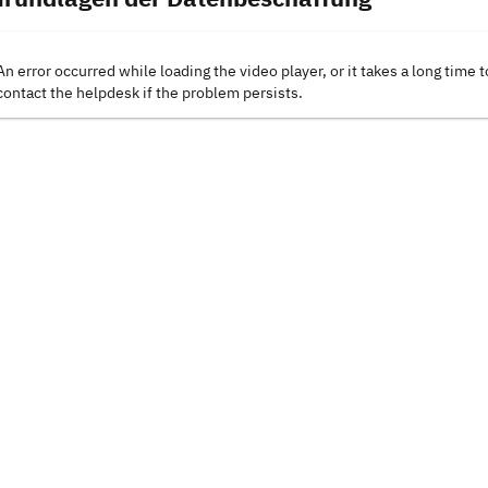
An error occurred while loading the video player, or it takes a long time t
contact the helpdesk if the problem persists.