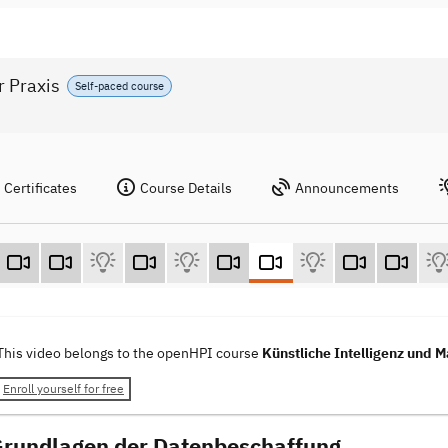
r Praxis
Self-paced course
Certificates
Course Details
Announcements
This video belongs to the openHPI course
Künstliche Intelligenz und M
Enroll yourself for free
Grundlagen der Datenbeschaffung