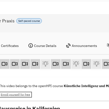
r Praxis
Self-paced course
Certificates
Course Details
Announcements
This video belongs to the openHPI course
Künstliche Intelligenz und M
Enroll yourself for free
Hauspreise in Kalifornien