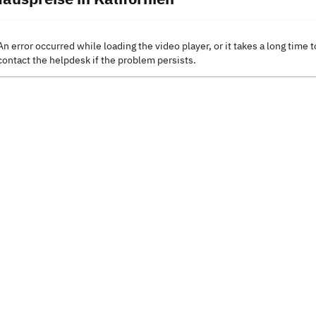
An error occurred while loading the video player, or it takes a long time t
contact the helpdesk if the problem persists.