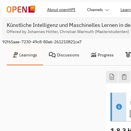
About openHPI
Learn
Channels
Künstliche Intelligenz und Maschinelles Lernen in de
Offered by Johannes Hötter, Christian Warmuth (Masterstudenten)
92f65aae-7230-49c8-80a6-261210821ca7
Learnings
Discussions
Progress
1.8.3 