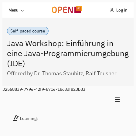
Log in
Menu
Self-paced course
Java Workshop: Einführung in
eine Java-Programmierumgebung
(IDE)
Offered by Dr. Thomas Staubitz, Ralf Teusner
32558839-779e-42f9-871e-18c8df823b83
Learnings