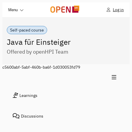
Log in
Menu
Self-paced course
Java für Einsteiger
Offered by openHPI Team
c5600abf-5abf-460b-ba6f-1d030053fd79
Learnings
Discussions