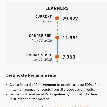
LEARNERS
CURRENT
29,827
Today
COURSE END
11,581
May 28, 2015
COURSE START
7,765
Apr 13, 2015
Certificate Requirements
Gain a
Record of Achievement
by earning at least
50%
of the
maximum number of points from all graded assignments.
Gain a
Confirmation of Participation
by completing at least
50%
of the course material.
Find out more on our page for
certificates and guidelines
.