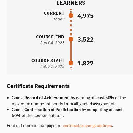
LEARNERS
CURRENT
4,975
Today
COURSE END
3,522
Jun 04, 2023
COURSE START
1,827
Feb 27, 2023
Certificate Requirements
Gain a
Record of Achievement
by earning at least
50%
of the
maximum number of points from all graded assignments.
Gain a
Confirmation of Participation
by completing at least
50%
of the course material.
Find out more on our page for
certificates and guidelines
.