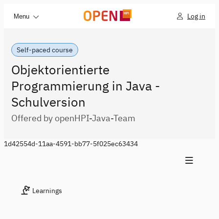
Log in
Menu
Self-paced course
Objektorientierte
Programmierung in Java -
Schulversion
Offered by openHPI-Java-Team
1d42554d-11aa-4591-bb77-5f025ec63434
Learnings