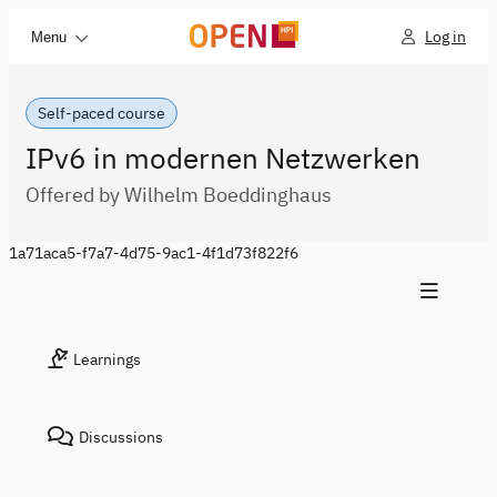
Log in
Menu
Self-paced course
IPv6 in modernen Netzwerken
Offered by Wilhelm Boeddinghaus
1a71aca5-f7a7-4d75-9ac1-4f1d73f822f6
Learnings
Discussions