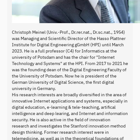
Christoph Meinel (Univ.-Prof., Dr.rer.nat., Dr.sc.nat., 1954)
was Managing and Scientific Director of the Hasso Plattner
Institute for Digital Engineering gGmbH (HPI) until March
2023. He is a full professor (C4) for Informatics at the
university of Potsdam and has the chair for "Internet
Technology and Systems" at the HPI. From 2017 to 2021 he
was the founding dean of the Digital Engineering Faculty of
the University of Potsdam. Now he is president of the
German University of Digital Science, the first digital
university in Germany.
His research interests are broadly diversified in the area of
innovative Internet applications and systems, especially in
digital education, e-learning & tele-teaching, artifical
intelligence and deep learing, and Internet and information
security. He is also active in the field of innovation
research and investigates the Stanford innovation method
design thinking. Former research interest were in
telemedicine, as well as in the theoretical foundations of