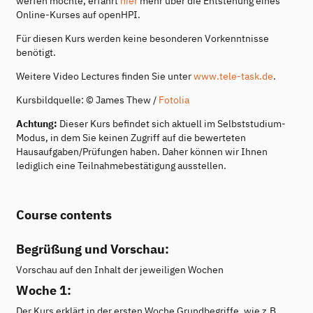
werfen möchte, erfährt
hier
mehr über die Entstehung eines
Online-Kurses auf openHPI.
Für diesen Kurs werden keine besonderen Vorkenntnisse
benötigt.
Weitere Video Lectures finden Sie unter
www.tele-task.de
.
Kursbildquelle: © James Thew /
Fotolia
Achtung:
Dieser Kurs befindet sich aktuell im Selbststudium-
Modus, in dem Sie keinen Zugriff auf die bewerteten
Hausaufgaben/Prüfungen haben. Daher können wir Ihnen
lediglich eine Teilnahmebestätigung ausstellen.
Course contents
Begrüßung und Vorschau:
Vorschau auf den Inhalt der jeweiligen Wochen
Woche 1:
Der Kurs erklärt in der ersten Woche Grundbegriffe, wie z.B.