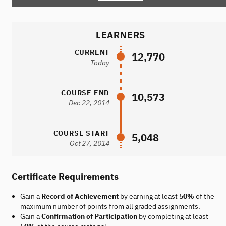
LEARNERS
CURRENT
12,770
Today
COURSE END
10,573
Dec 22, 2014
COURSE START
5,048
Oct 27, 2014
Certificate Requirements
Gain a
Record of Achievement
by earning at least
50%
of the
maximum number of points from all graded assignments.
Gain a
Confirmation of Participation
by completing at least