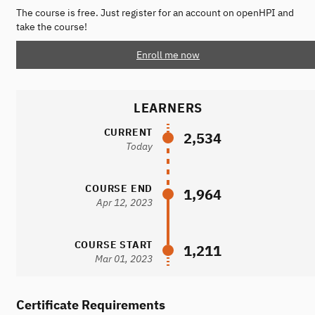
The course is free. Just register for an account on openHPI and
take the course!
Enroll me now
LEARNERS
CURRENT
2,534
Today
COURSE END
1,964
Apr 12, 2023
COURSE START
1,211
Mar 01, 2023
Certificate Requirements