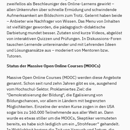
zweifellos als Beschleuniger des Online-Lernens gewirkt –
allen Unkenrufen über schnelle Ermüdung und schwindende
Aufmerksamkeit am Bildschirm zum Trotz. Gelernt haben beide
– Anbieter wie Nachfrager von Wissen. Das Menu von Inhalten
ist vielfältiger geworden, die pädagogisch-didaktische
Darbietung mundet besser. Zutaten sind kurze Videos, abgelöst
von interaktiven Quizzen und Prüfungen. In Diskussions-Foren
tauschen Lernende untereinander und mit Lehrenden Ideen
und Lösungsansätze aus – moderiert von Mentoren bzw.
Tutoren.
Status der Massive Open Online Courses (MOOCs)
Massive Open Online Courses (MOOC) werden diese Angebote
genannt. Schon seit rund zehn Jahren gibt es sie, ausgehend
vom Hochschul-Sektor. Proklamiertes Ziel: die
"Demokratisierung der Bildung", die Egalisierung von
Bildungschancen, vor allem in Ländern mit begrenzten
Möglichkeiten. Einzelne der ersten Kurse zogen in den USA
sogar bis zu 160.000 Teilnehmende aus aller Welt an. Dann
wurde es etwas stiller um die MOOCs, Skeptiker vermuteten
bereits, es habe sich lediglich um ein „Strohfeuer“ gehandelt.
In Wirklichkeit begann die Zeit von Versuch und Irrtum, die