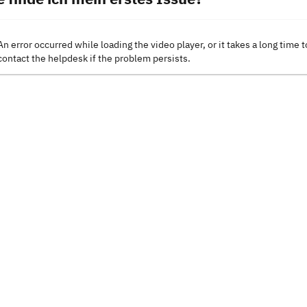
An error occurred while loading the video player, or it takes a long time t
contact the helpdesk if the problem persists.