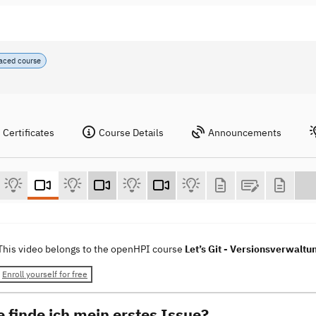
paced course
Certificates
Course Details
Announcements
This video belongs to the openHPI course
Let’s Git - Versionsverwalt
Enroll yourself for free
e finde ich mein erstes Issue?