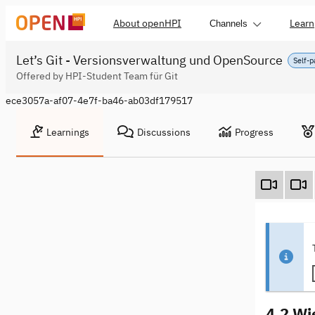
About openHPI
Learn
Channels
Let’s Git - Versionsverwaltung und OpenSource
Self-
Offered by HPI-Student Team für Git
ece3057a-af07-4e7f-ba46-ab03df179517
Learnings
Discussions
Progress
4.2 Wi