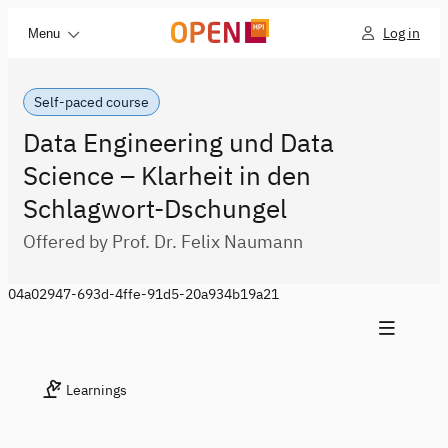
Log in
Menu
Self-paced course
Data Engineering und Data
Science – Klarheit in den
Schlagwort-Dschungel
Offered by Prof. Dr. Felix Naumann
04a02947-693d-4ffe-91d5-20a934b19a21
Learnings