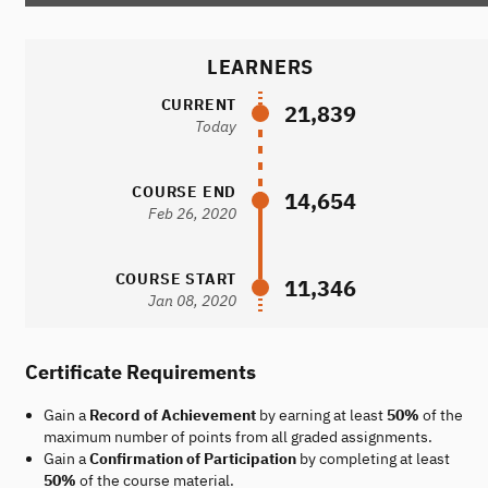
LEARNERS
CURRENT
21,839
Today
COURSE END
14,654
Feb 26, 2020
COURSE START
11,346
Jan 08, 2020
Certificate Requirements
Gain a
Record of Achievement
by earning at least
50%
of the
maximum number of points from all graded assignments.
Gain a
Confirmation of Participation
by completing at least
50%
of the course material.