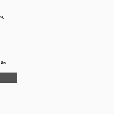
ing
 the