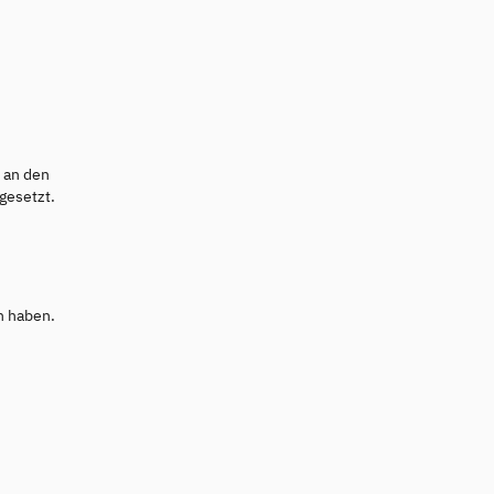
e an den
gesetzt.
n haben.