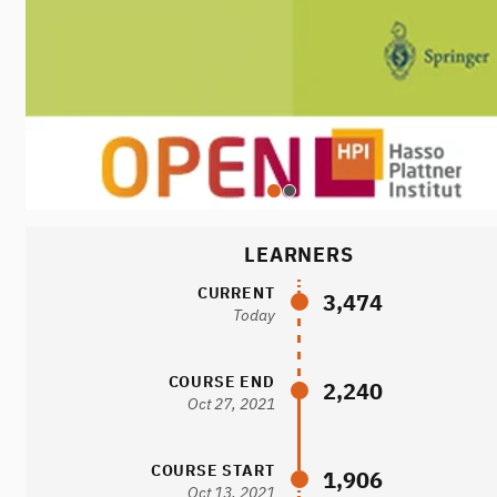
LEARNERS
CURRENT
3,474
Today
COURSE END
2,240
Oct 27, 2021
COURSE START
1,906
Oct 13, 2021