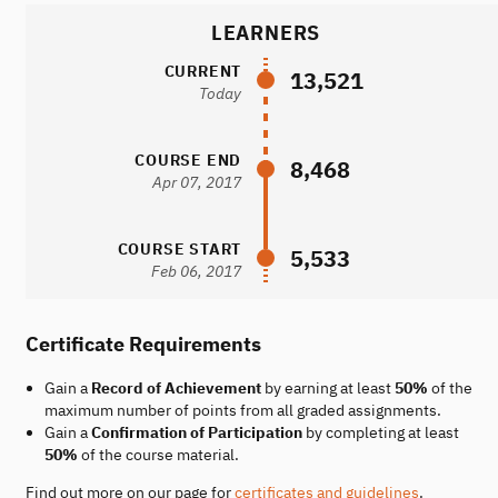
LEARNERS
CURRENT
13,521
Today
COURSE END
8,468
Apr 07, 2017
COURSE START
5,533
Feb 06, 2017
Certificate Requirements
Gain a
Record of Achievement
by earning at least
50%
of the
maximum number of points from all graded assignments.
Gain a
Confirmation of Participation
by completing at least
50%
of the course material.
Find out more on our page for
certificates and guidelines
.