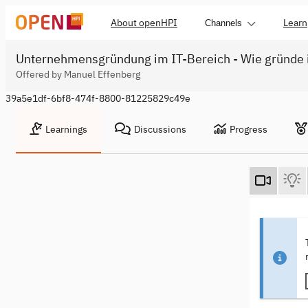
About openHPI
Learn
Channels
Unternehmensgründung im IT-Bereich - Wie gründe ic
Offered by Manuel Effenberg
39a5e1df-6bf8-474f-8800-81225829c49e
Learnings
Discussions
Progress