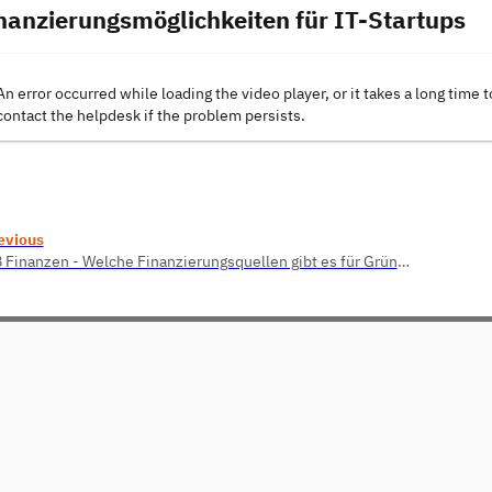
inanzierungsmöglichkeiten für IT-Startups
An error occurred while loading the video player, or it takes a long time t
contact the helpdesk if the problem persists.
evious
2.8 Finanzen - Welche Finanzierungsquellen gibt es für Gründer?