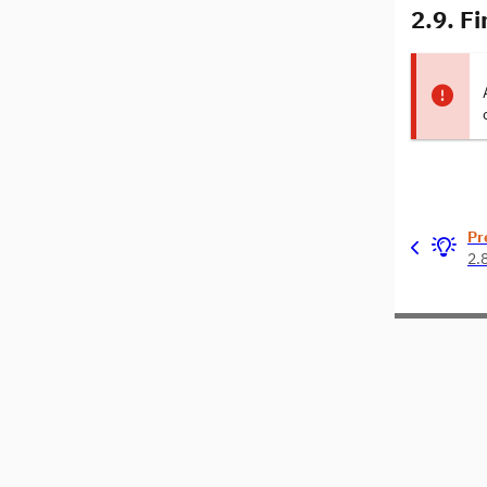
2.9. F
Pr