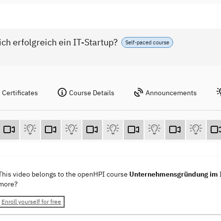
h erfolgreich ein IT-Startup?
Self-paced course
Certificates
Course Details
Announcements
This video belongs to the openHPI course
Unternehmensgründung im IT-
more?
Enroll yourself for free