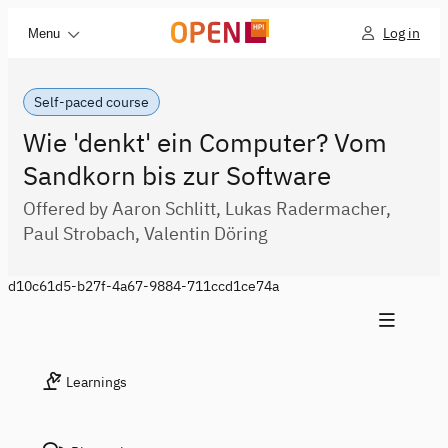
Log in
Menu
Self-paced course
Wie 'denkt' ein Computer? Vom
Sandkorn bis zur Software
Offered by Aaron Schlitt, Lukas Radermacher,
Paul Strobach, Valentin Döring
d10c61d5-b27f-4a67-9884-711ccd1ce74a
Learnings