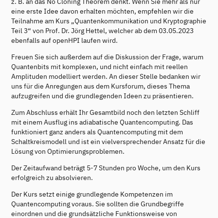
z. B. an das No Cloning Theorem denkt. Wenn Sie mehr als nur
eine erste Idee davon erhalten möchten, empfehlen wir die
Teilnahme am Kurs „Quantenkommunikation und Kryptographie
Teil 3“ von Prof. Dr. Jörg Hettel, welcher ab dem 03.05.2023
ebenfalls auf openHPI laufen wird.
Freuen Sie sich außerdem auf die Diskussion der Frage, warum
Quantenbits mit komplexen, und nicht einfach mit reellen
Amplituden modelliert werden. An dieser Stelle bedanken wir
uns für die Anregungen aus dem Kursforum, dieses Thema
aufzugreifen und die grundlegenden Ideen zu präsentieren.
Zum Abschluss erhält Ihr Gesamtbild noch den letzten Schliff
mit einem Ausflug ins adiabatische Quantencomputing. Das
funktioniert ganz anders als Quantencomputing mit dem
Schaltkreismodell und ist ein vielversprechender Ansatz für die
Lösung von Optimierungsproblemen.
Der Zeitaufwand beträgt 5-7 Stunden pro Woche, um den Kurs
erfolgreich zu absolvieren.
Der Kurs setzt einige grundlegende Kompetenzen im
Quantencomputing voraus. Sie sollten die Grundbegriffe
einordnen und die grundsätzliche Funktionsweise von