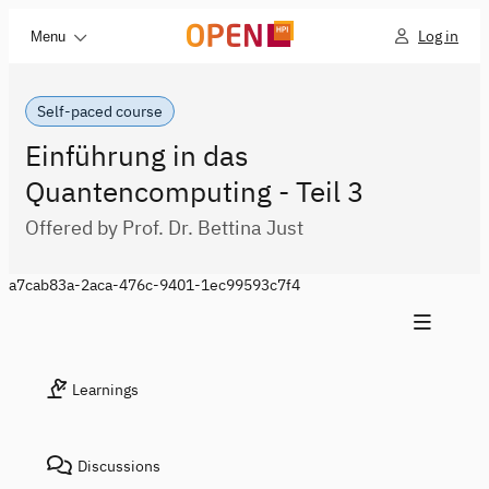
Log in
Menu
Self-paced course
Einführung in das
Quantencomputing - Teil 3
Offered by Prof. Dr. Bettina Just
a7cab83a-2aca-476c-9401-1ec99593c7f4
Learnings
Discussions