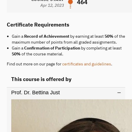
464
Apr 12, 2023
Certificate Requirements
Gain a
Record of Achievement
by earning at least
50%
of the
maximum number of points from all graded assignments.
Gain a
Confirmation of Participation
by completing at least
50%
of the course material.
Find out more on our page for
certificates and guidelines
.
This course is offered by
Prof. Dr. Bettina Just