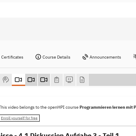
Certificates
Course Details
Announcements
This video belongs to the openHPI course
Programmieren lernen mit 
Enroll yourself for free
sse - 4.1 Diskussion Aufgabe 3 - Teil 1