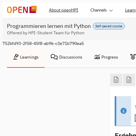
About openHPI
Learn
Channels
Programmieren lernen mit Python
Self-paced course
Offered by HPI-Student Team für Python
752bfd93-2f58-45f8-ab96-c3e71b790ea5
Learnings
Discussions
Progress
Ergebni