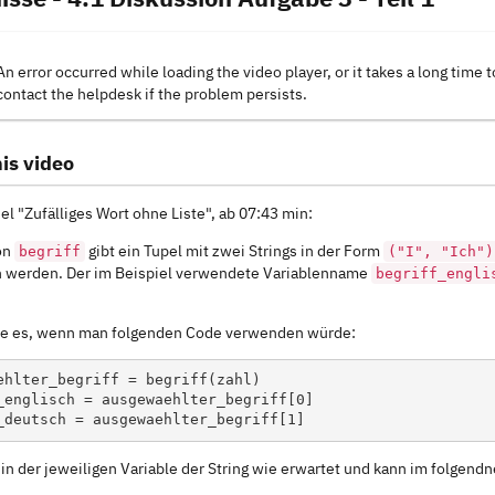
An error occurred while loading the video player, or it takes a long time t
contact the helpdesk if the problem persists.
is video
l "Zufälliges Wort ohne Liste", ab 07:43 min:
on
gibt ein Tupel mit zwei Strings in der Form
begriff
("I", "Ich")
n werden. Der im Beispiel verwendete Variablenname
begriff_engli
e es, wenn man folgenden Code verwenden würde:
ehlter_begriff = begriff(zahl)

_englisch = ausgewaehlter_begriff[0]

 in der jeweiligen Variable der String wie erwartet und kann im folgen