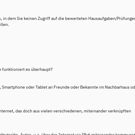
s, in dem Sie keinen Zugriff auf die bewerteten Hausaufgaben/Prüfunge
llen.
e funktioniert es überhaupt?
 Smartphone oder Tablet an Freunde oder Bekannte im Nachbarhaus od
Internet, das doch aus vielen verschiedenen, miteinander verknüpften
ltsgeräte, Autos, u.a. über das Internet via IPv6 miteinander kommuni