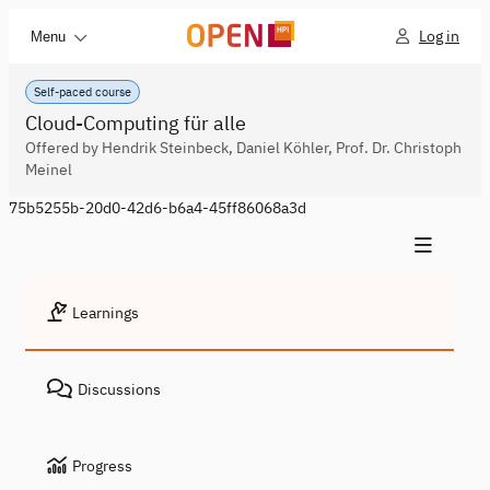
Log in
Menu
Self-paced course
Cloud-Computing für alle
Offered by Hendrik Steinbeck, Daniel Köhler, Prof. Dr. Christoph
Meinel
75b5255b-20d0-42d6-b6a4-45ff86068a3d
Learnings
Discussions
Progress