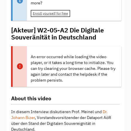
more?
Enroll yourself for free
[Akteur] W2-05-A2 Die Digitale
Souveränität in Deutschland
An error occurred while loading the video
player, or it takes a long time to initialize. You
can try clearing your browser cache. Please try
again later and contact the helpdesk if the
problem persists.
About this video
In diesem Interview diskutieren Prof. Meinel und
Dr.
Johann Bizer
, Vorstandsvorsitzender der Dataport AöR
über den Stand der Digitalen Souvereignität in
Deutschland.