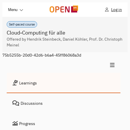
Log in
Menu
Self-paced course
Cloud-Computing für alle
Offered by Hendrik Steinbeck, Daniel Köhler, Prof. Dr. Christoph
Meinel
75b5255b-20d0-42d6-b6a4-45ff86068a3d
Learnings
Discussions
Progress