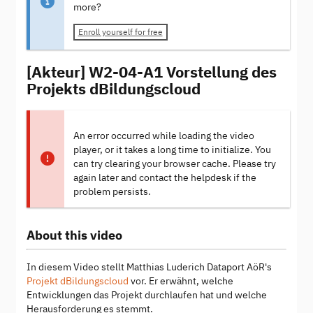
more?
Enroll yourself for free
[Akteur] W2-04-A1 Vorstellung des
Projekts dBildungscloud
An error occurred while loading the video
player, or it takes a long time to initialize. You
can try clearing your browser cache. Please try
again later and contact the helpdesk if the
problem persists.
About this video
In diesem Video stellt Matthias Luderich Dataport AöR's
Projekt dBildungscloud
vor. Er erwähnt, welche
Entwicklungen das Projekt durchlaufen hat und welche
Herausforderung es stemmt.