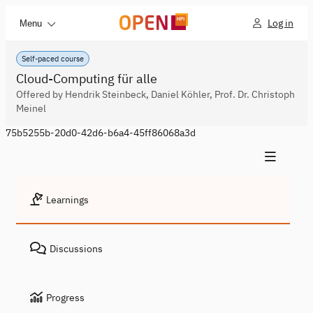
Log in
Menu
Self-paced course
Cloud-Computing für alle
Offered by Hendrik Steinbeck, Daniel Köhler, Prof. Dr. Christoph
Meinel
75b5255b-20d0-42d6-b6a4-45ff86068a3d
Learnings
Discussions
Progress