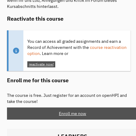
wenn ihr uns Lob, Anregungen und Kritik im Forum dieses
Kursabschnitts hinterlasst.
Reactivate this course
You can access all graded assignments and earn a
Record of Achievement with the
course reactivation
option
. Learn more or
reactivate now!
Enroll me for this course
The course is free. Just register for an account on openHPI and
take the course!
Enroll me now