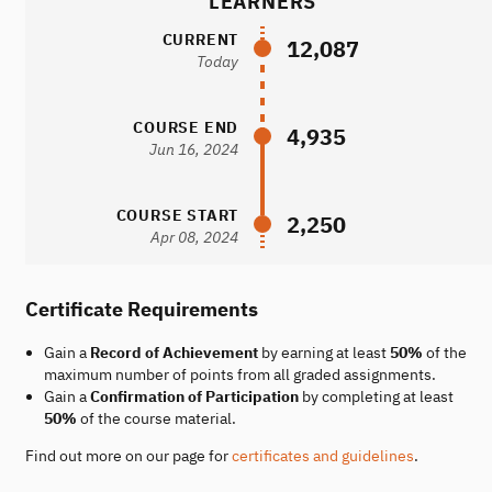
LEARNERS
CURRENT
12,087
Today
COURSE END
4,935
Jun 16, 2024
COURSE START
2,250
Apr 08, 2024
Certificate Requirements
Gain a
Record of Achievement
by earning at least
50%
of the
maximum number of points from all graded assignments.
Gain a
Confirmation of Participation
by completing at least
50%
of the course material.
Find out more on our page for
certificates and guidelines
.