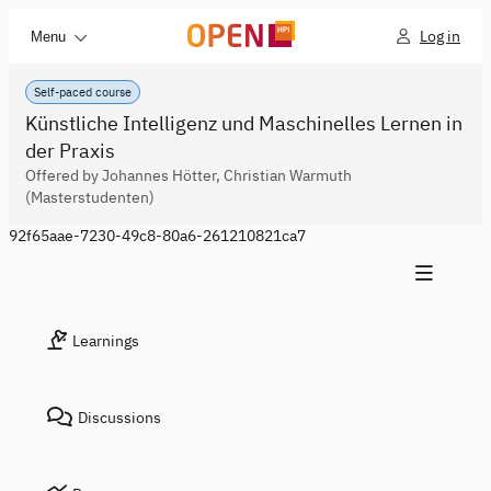
Log in
Menu
Self-paced course
Künstliche Intelligenz und Maschinelles Lernen in
der Praxis
Offered by Johannes Hötter, Christian Warmuth
(Masterstudenten)
92f65aae-7230-49c8-80a6-261210821ca7
Learnings
Discussions