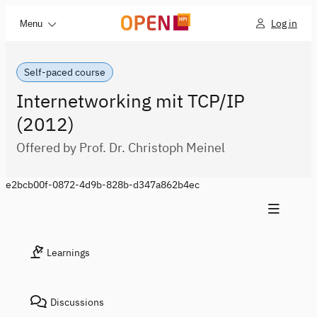
Log in
Menu
Self-paced course
Internetworking mit TCP/IP
(2012)
Offered by Prof. Dr. Christoph Meinel
e2bcb00f-0872-4d9b-828b-d347a862b4ec
Learnings
Discussions