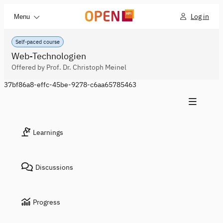
Log in
Menu
Self-paced course
Web-Technologien
Offered by Prof. Dr. Christoph Meinel
37bf86a8-effc-45be-9278-c6aa65785463
Learnings
Discussions
Progress