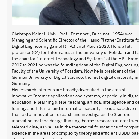
Christoph Meinel (Univ.-Prof., Dr.rer.nat., Dr.sc.nat., 1954) was
Managing and Scientific Director of the Hasso Plattner Institute fo
Digital Engineering gGmbH (HPI) until March 2023. He is a full
professor (C4) for Informatics at the university of Potsdam and h
the chair for "Internet Technology and Systems" at the HPI. From
2017 to 2021 he was the founding dean of the Digital Engineering
Faculty of the University of Potsdam. Now he is president of the
German University of Digital Science, the first digital university in
Germany.
His research interests are broadly diversified in the area of
innovative Internet applications and systems, especially in digita
education, e-learning & tele-teaching, artifical intelligence and 
learing, and Internet and information security. He is also active in
the field of innovation research and investigates the Stanford
innovation method design thinking. Former research interest wer
telemedicine, as well as in the theoretical foundations of comput
science in the areas of complexity theory and efficient OBDD-ba