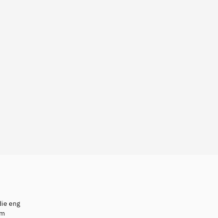
die eng
em