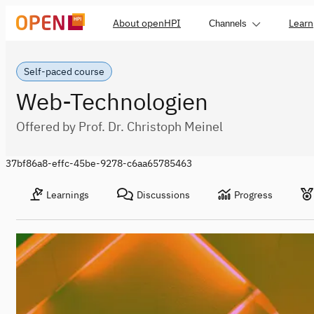
About openHPI
Learn
Channels
Self-paced course
Web-Technologien
Offered by Prof. Dr. Christoph Meinel
37bf86a8-effc-45be-9278-c6aa65785463
Learnings
Discussions
Progress