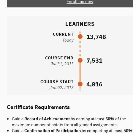
Enroll me now
LEARNERS
CURRENT
13,748
Today
COURSE END
7,531
Jul 31, 2013
COURSE START
4,816
Jun 02, 2013
Certificate Requirements
Gain a
Record of Achievement
by earning at least
50%
of the
maximum number of points from all graded assignments.
Gain a
Confirmation of Participation
by completing at least
50%