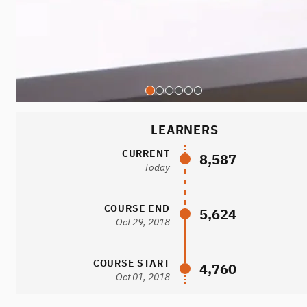
LEARNERS
CURRENT
8,587
Today
COURSE END
5,624
Oct 29, 2018
COURSE START
4,760
Oct 01, 2018