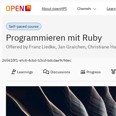
About openHPI
Learn
Channels
Self-paced course
Programmieren mit Ruby
Offered by Franz Liedke, Jan Graichen, Christiane H
265610f1-efc4-4cbd-b3cd-bdcdae9c9dec
Learnings
Discussions
Progress