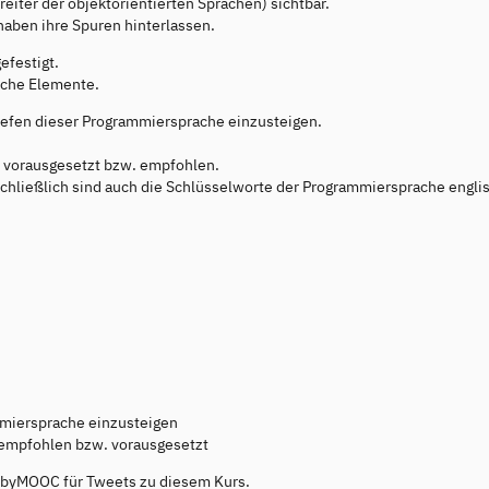
eiter der objektorientierten Sprachen) sichtbar.
aben ihre Spuren hinterlassen.
efestigt.
sche Elemente.
 Tiefen dieser Programmiersprache einzusteigen.
 vorausgesetzt bzw. empfohlen.
chließlich sind auch die Schlüsselworte der Programmiersprache englis
ammiersprache einzusteigen
 empfohlen bzw. vorausgesetzt
ubyMOOC für Tweets zu diesem Kurs.