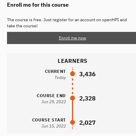
Enroll me for this course
The course is free. Just register for an account on openHPI and
take the course!
Enroll me now
LEARNERS
CURRENT
3,436
Today
COURSE END
2,328
Jun 29, 2022
COURSE START
2,027
Jun 15, 2022