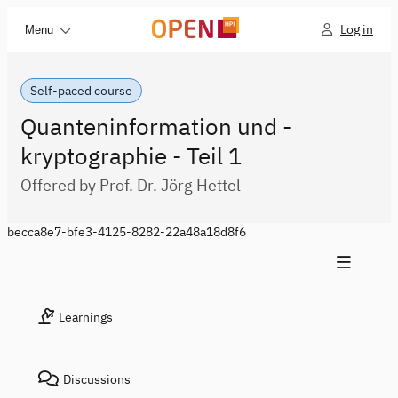
Log in
Menu
Self-paced course
Quanteninformation und -
kryptographie - Teil 1
Offered by Prof. Dr. Jörg Hettel
becca8e7-bfe3-4125-8282-22a48a18d8f6
Learnings
Discussions