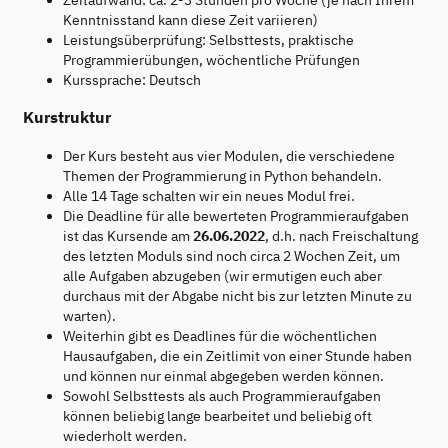
Zeitaufwand: ca. 2-3 Stunden pro Woche (je nach Ihrem
Kenntnisstand kann diese Zeit variieren)
Leistungsüberprüfung: Selbsttests, praktische
Programmierübungen, wöchentliche Prüfungen
Kurssprache: Deutsch
Kurstruktur
Der Kurs besteht aus vier Modulen, die verschiedene
Themen der Programmierung in Python behandeln.
Alle 14 Tage schalten wir ein neues Modul frei.
Die Deadline für alle bewerteten Programmieraufgaben
ist das Kursende am
26.06.2022
, d.h. nach Freischaltung
des letzten Moduls sind noch circa 2 Wochen Zeit, um
alle Aufgaben abzugeben (wir ermutigen euch aber
durchaus mit der Abgabe nicht bis zur letzten Minute zu
warten).
Weiterhin gibt es Deadlines für die wöchentlichen
Hausaufgaben, die ein Zeitlimit von einer Stunde haben
und können nur einmal abgegeben werden können.
Sowohl Selbsttests als auch Programmieraufgaben
können beliebig lange bearbeitet und beliebig oft
wiederholt werden.