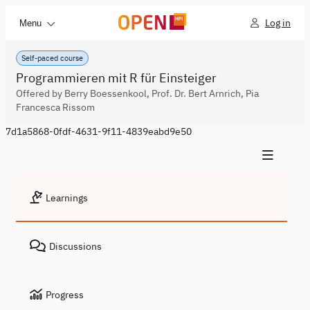
Log in
Menu
Self-paced course
Programmieren mit R für Einsteiger
Offered by Berry Boessenkool, Prof. Dr. Bert Arnrich, Pia
Francesca Rissom
7d1a5868-0fdf-4631-9f11-4839eabd9e50
Learnings
Discussions
Progress