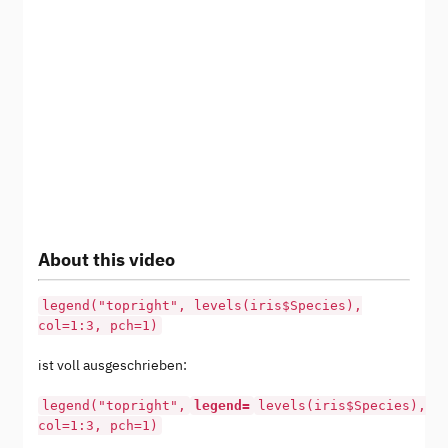
About this video
legend("topright", levels(iris$Species),
col=1:3, pch=1)
ist voll ausgeschrieben:
legend("topright",
legend=
levels(iris$Species),
col=1:3, pch=1)