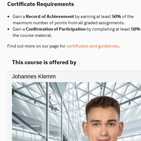
Certificate Requirements
Gain a
Record of Achievement
by earning at least
50%
of the
maximum number of points from all graded assignments.
Gain a
Confirmation of Participation
by completing at least
50%
the course material.
Find out more on our page for
certificates and guidelines
.
This course is offered by
Johannes Klemm