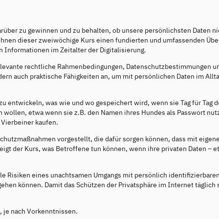
darüber zu gewinnen und zu behalten, ob unsere persönlichsten Daten ni
t Ihnen dieser zweiwöchige Kurs einen fundierten und umfassenden Übe
nformationen im Zeitalter der Digitalisierung.
s relevante rechtliche Rahmenbedingungen, Datenschutzbestimmungen u
dern auch praktische Fähigkeiten an, um mit persönlichen Daten im Allt
zu entwickeln, was wie und wo gespeichert wird, wenn sie Tag für Tag 
ich wollen, etwa wenn sie z.B. den Namen ihres Hundes als Passwort nu
 Vierbeiner kaufen.
 Schutzmaßnahmen vorgestellt, die dafür sorgen können, dass mit eigen
zeigt der Kurs, was Betroffene tun können, wenn ihre privaten Daten – e
le Risiken eines unachtsamen Umgangs mit persönlich identifizierbare
ehen können. Damit das Schützen der Privatsphäre im Internet täglich 
, je nach Vorkenntnissen.