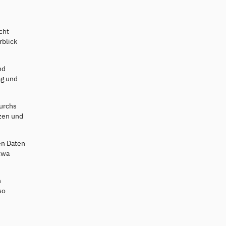
cht
rblick
nd
ag und
durchs
tzen und
en Daten
twa
n
so