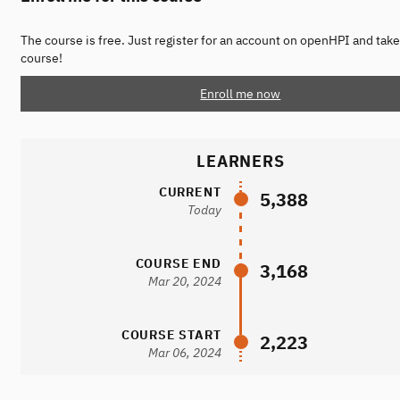
The course is free. Just register for an account on openHPI and take
course!
Enroll me now
LEARNERS
CURRENT
5,388
Today
COURSE END
3,168
Mar 20, 2024
COURSE START
2,223
Mar 06, 2024