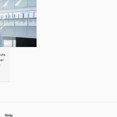
tuts
 er
-
Help