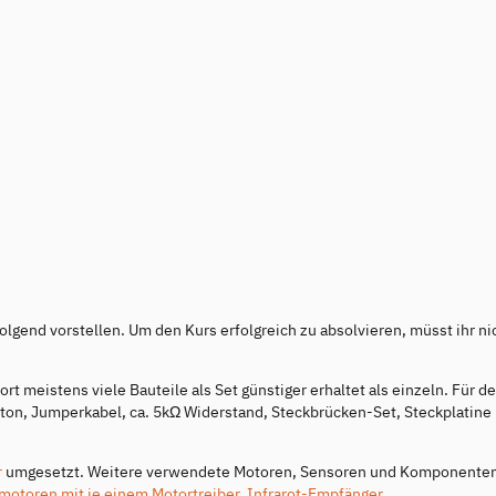
lgend vorstellen. Um den Kurs erfolgreich zu absolvieren, müsst ihr nic
rt meistens viele Bauteile als Set günstiger erhaltet als einzeln. Für d
ton, Jumperkabel, ca. 5kΩ Widerstand, Steckbrücken-Set, Steckplatine
r
umgesetzt. Weitere verwendete Motoren, Sensoren und Komponenten
motoren mit je einem Motortreiber
,
Infrarot-Empfänger
,