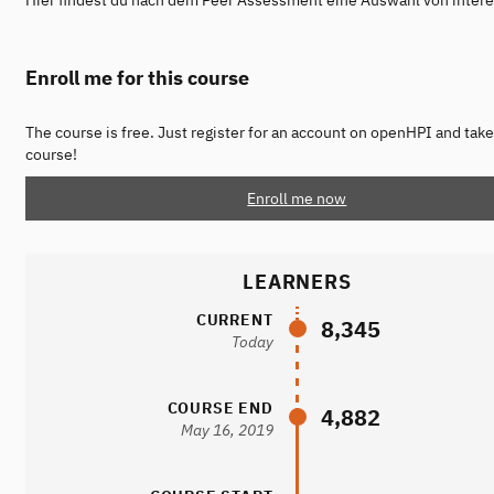
Hier findest du nach dem Peer Assessment eine Auswahl von inter
Enroll me for this course
The course is free. Just register for an account on openHPI and take
course!
Enroll me now
LEARNERS
CURRENT
8,345
Today
COURSE END
4,882
May 16, 2019