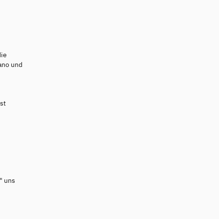
die
iano und
st
" uns