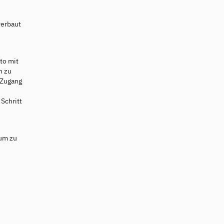
verbaut
to mit
n zu
 Zugang
Schritt
rum zu