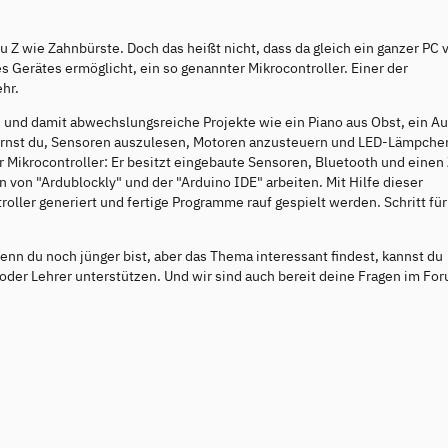
 Z wie Zahnbürste. Doch das heißt nicht, dass da gleich ein ganzer PC 
es Gerätes ermöglicht, ein so genannter Mikrocontroller. Einer der
ehr.
 und damit abwechslungsreiche Projekte wie ein Piano aus Obst, ein Au
rnst du, Sensoren auszulesen, Motoren anzusteuern und LED-Lämpche
er Mikrocontroller: Er besitzt eingebaute Sensoren, Bluetooth und einen
 von "Ardublockly" und der "Arduino IDE" arbeiten. Mit Hilfe dieser
ller generiert und fertige Programme rauf gespielt werden. Schritt für 
enn du noch jünger bist, aber das Thema interessant findest, kannst du
 oder Lehrer unterstützen. Und wir sind auch bereit deine Fragen im Fo