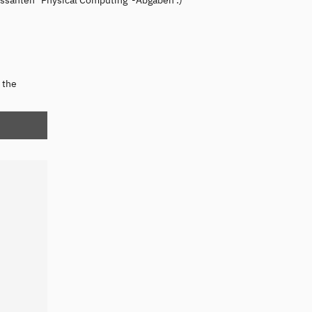
essanten "Physical Computing"-Abgaben :)
 the