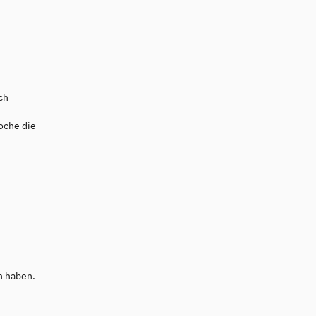
ch
oche die
n haben.