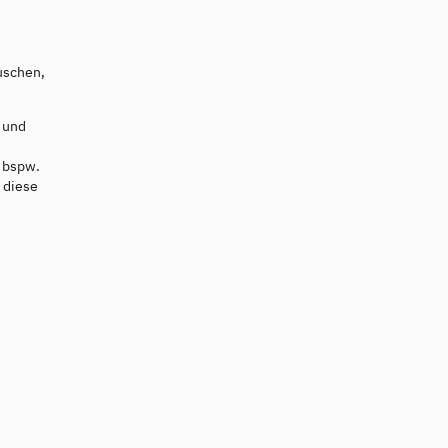
uschen,
 und
t bspw.
 diese