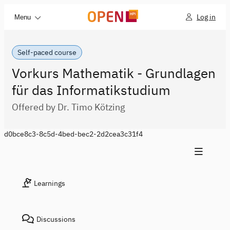
Log in
Menu
Self-paced course
Vorkurs Mathematik - Grundlagen
für das Informatikstudium
Offered by Dr. Timo Kötzing
d0bce8c3-8c5d-4bed-bec2-2d2cea3c31f4
Learnings
Discussions