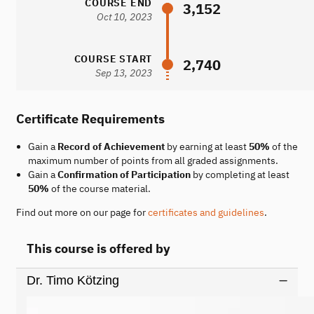
COURSE END
3,152
Oct 10, 2023
COURSE START
2,740
Sep 13, 2023
Certificate Requirements
Gain a
Record of Achievement
by earning at least
50%
of the
maximum number of points from all graded assignments.
Gain a
Confirmation of Participation
by completing at least
50%
of the course material.
Find out more on our page for
certificates and guidelines
.
This course is offered by
Dr. Timo Kötzing