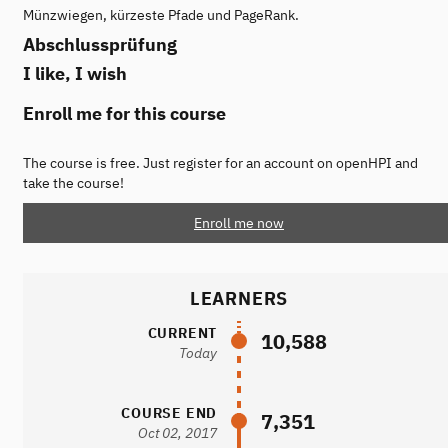
Münzwiegen, kürzeste Pfade und PageRank.
Abschlussprüfung
I like, I wish
Enroll me for this course
The course is free. Just register for an account on openHPI and
take the course!
Enroll me now
LEARNERS
CURRENT
10,588
Today
COURSE END
7,351
Oct 02, 2017