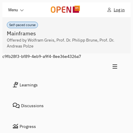
Log in
Menu
Self-paced course
Mainframes
Offered by Wolfram Greis, Prof. Dr. Philipp Brune, Prof. Dr.
Andreas Polze
c9fb28f3-bf89-4eb9-a9f4-8ee36e4326a7
Learnings
Discussions
Progress