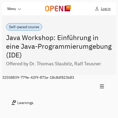
Log in
Menu
Self-paced course
Java Workshop: Einführung in
eine Java-Programmierumgebung
(IDE)
Offered by Dr. Thomas Staubitz, Ralf Teusner
32558839-779e-42f9-871e-18c8df823b83
Learnings