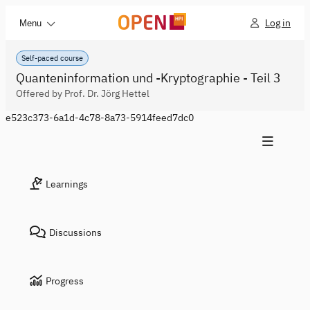
Log in
Menu
Self-paced course
Quanteninformation und -Kryptographie - Teil 3
Offered by Prof. Dr. Jörg Hettel
e523c373-6a1d-4c78-8a73-5914feed7dc0
Learnings
Discussions
Progress