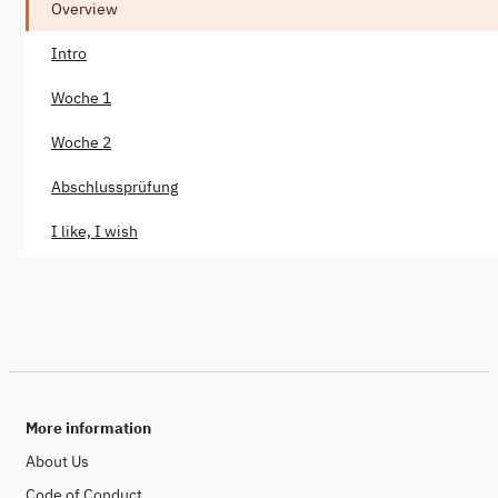
Overview
Intro
Woche 1
Woche 2
Abschlussprüfung
I like, I wish
More information
About Us
Code of Conduct